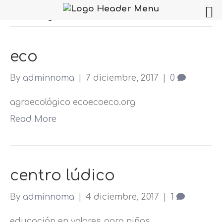
Sin categoría
eco
By
adminnoma
|
7 diciembre, 2017
|
0
agroecológico ecoecoeco.org
Read More
centro lúdico
By
adminnoma
|
4 diciembre, 2017
|
1
educación en valores para niños